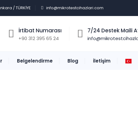
Ankara / TÜRKİYE
info@mikrotestcihazlari.com
İrtibat Numarası
7/24 Destek Maili At
+90 312 395 65 24
info@mikrotestcihazl
r
Belgelendirme
Blog
İletişim
Saybolt Viskozimetre
Anasayfa
: :
Laboratuvar Cihazları