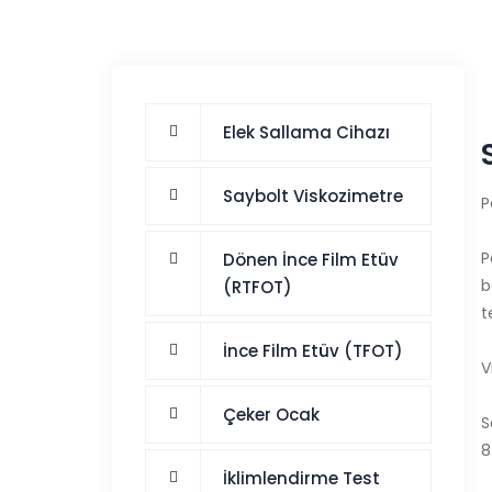
Elek Sallama Cihazı
Saybolt Viskozimetre
P
P
Dönen İnce Film Etüv
b
(RTFOT)
t
İnce Film Etüv (TFOT)
V
Çeker Ocak
S
8
İklimlendirme Test