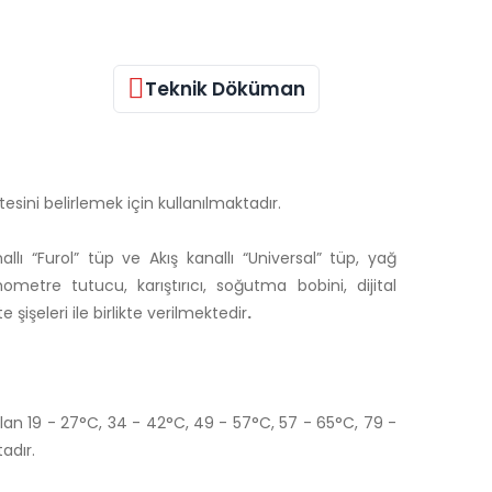
Teknik Döküman
itesini belirlemek için kullanılmaktadır.
llı “Furol” tüp ve Akış kanallı “Universal” tüp, yağ
rmometre tutucu, karıştırıcı, soğutma bobini, dijital
işeleri ile birlikte verilmektedir
.
olan 19 - 27°C, 34 - 42°C, 49 - 57°C, 57 - 65°C, 79 -
adır.