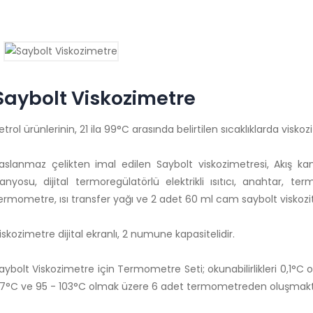
Saybolt Viskozimetre
etrol ürünlerinin, 21 ila 99°C arasında belirtilen sıcaklıklarda viskoz
aslanmaz çelikten imal edilen Saybolt viskozimetresi, Akış kana
anyosu, dijital termoregülatörlü elektrikli ısıtıcı, anahtar, te
ermometre, ısı transfer yağı ve 2 adet 60 ml cam saybolt viskozite ş
iskozimetre dijital ekranlı, 2 numune kapasitelidir.
aybolt Viskozimetre için Termometre Seti; okunabilirlikleri 0,1°C 
7°C ve 95 - 103°C olmak üzere 6 adet termometreden oluşmakt